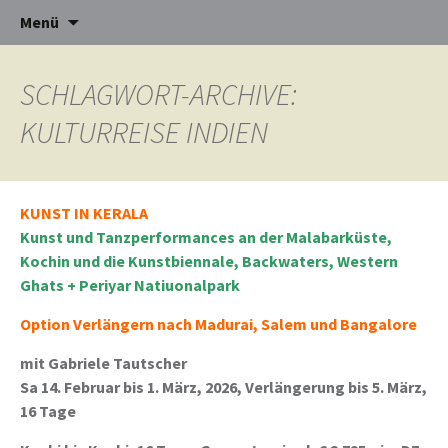
kreative Reisen mittendrin!
Zum
Menü
Inhalt
springen
CULTURES-
SCHLAGWORT-ARCHIVE:
CONNECT
KULTURREISE INDIEN
KUNST IN KERALA
Kunst und Tanzperformances an der Malabarküste,
Kochin und die Kunstbiennale, Backwaters, Western
Ghats + Periyar Natiuonalpark
Option Verlängern nach Madurai, Salem und Bangalore
mit Gabriele Tautscher
Sa 14. Februar bis 1. März, 2026, Verlängerung bis 5. März,
16 Tage