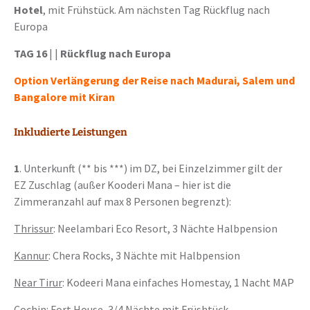
Hotel
, mit Frühstück. Am nächsten Tag Rückflug nach
Europa
TAG 16
| |
Rückflug nach Europa
Option Verlängerung der Reise nach Madurai, Salem und
Bangalore mit Kiran
Inkludierte Leistungen
1
. Unterkunft (** bis ***) im DZ, bei Einzelzimmer gilt der
EZ Zuschlag (außer Kooderi Mana – hier ist die
Zimmeranzahl auf max 8 Personen begrenzt):
Thrissur
: Neelambari Eco Resort, 3 Nächte Halbpension
Kannur
: Chera Rocks, 3 Nächte mit Halbpension
Near Tirur
: Kodeeri Mana einfaches Homestay, 1 Nacht MAP
Cochin
: Fort House, 3/4 Nächte mit Früshtück