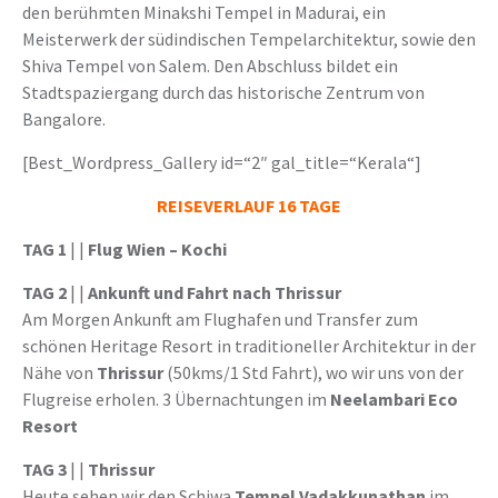
den berühmten Minakshi Tempel in Madurai, ein
Meisterwerk der südindischen Tempelarchitektur, sowie den
Shiva Tempel von Salem. Den Abschluss bildet ein
Stadtspaziergang durch das historische Zentrum von
Bangalore.
[Best_Wordpress_Gallery id=“2″ gal_title=“Kerala“]
REISEVERLAUF 16 TAGE
TAG 1
| |
Flug Wien – Kochi
TAG 2
| |
Ankunft und Fahrt nach Thrissur
Am Morgen Ankunft am Flughafen und Transfer zum
schönen Heritage Resort in traditioneller Architektur in der
Nähe von
Thrissur
(50kms/1 Std Fahrt), wo wir uns von der
Flugreise erholen. 3 Übernachtungen im
Neelambari Eco
Resort
TAG 3
| |
Thrissur
Heute sehen wir den Schiwa
Tempel Vadakkunathan
im