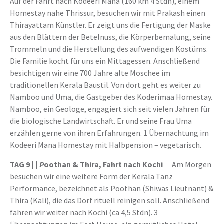
Auf der Fahrt nach Kodeeri Mana (160 km 4 Stdn), einem
Homestay nahe Thrissur, besuchen wir mit Prakash einen
Thirayattam Künstler. Er zeigt uns die Fertigung der Maske
aus den Blättern der Betelnuss, die Körperbemalung, seine
Trommeln und die Herstellung des aufwendigen Kostüms.
Die Familie kocht für uns ein Mittagessen. Anschließend
besichtigen wir eine 700 Jahre alte Moschee im
traditionellen Kerala Baustil. Von dort geht es weiter zu
Namboo und Uma, die Gastgeber des Koderimaa Homestay.
Namboo, ein Geologe, engagiert sich seit vielen Jahren für
die biologische Landwirtschaft. Er und seine Frau Uma
erzählen gerne von ihren Erfahrungen. 1 Übernachtung im
Kodeeri Mana Homestay mit Halbpension – vegetarisch.
TAG 9
| |
P
oothan & Thira, Fahrt nach Kochi
Am Morgen
besuchen wir eine weitere Form der Kerala Tanz
Performance, bezeichnet als Poothan (Shiwas Lieutnant) &
Thira (Kali), die das Dorf rituell reinigen soll. Anschließend
fahren wir weiter nach Kochi (ca 4,5 Stdn). 3