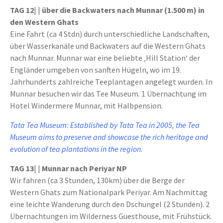
TAG 12
| |
über die Backwaters nach Munnar (1.500 m) in
den Western Ghats
Eine Fahrt (ca 4 Stdn) durch unterschiedliche Landschaften,
über Wasserkanäle und Backwaters auf die Western Ghats
nach Munnar. Munnar war eine beliebte ‚Hill Station‘ der
Engländer umgeben von sanften Hügeln, wo im 19.
Jahrhunderts zahlreiche Teeplantagen angelegt wurden. In
Munnar besuchen wir das Tee Museum. 1 Übernachtung im
Hotel Windermere Munnar, mit Halbpension.
Tata Tea Museum:
Established by Tata Tea in 2005
, the Tea
Museum aims to preserve and showcase the rich heritage and
evolution of tea plantations in the region.
TAG 13
| |
Munnar nach Periyar NP
Wir fahren (ca 3 Stunden, 130km) über die Berge der
Western Ghats zum Nationalpark Periyar. Am Nachmittag
eine leichte Wanderung durch den Dschungel (2 Stunden). 2
Übernachtungen im Wilderness Guesthouse, mit Frühstück.