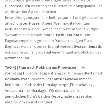
Stadtspaziergang durch die engen Gassen und weiten
Hinterhöfe. Wir besuchen das Museum im Königspalast – es
wurde von der österreichischen
Entwicklungszusammenarbeit restauriert und gilt als eines
der schönsten Museen Asiens. Wer möchte kann zum
bedeutendsten Hindu Tempel oder buddhistischen Stupa
Swayambunath Nepals fahren:
Pashupatinath
– ein
Pagodatempel mit goldenem Dach am heiligen Fluss
Bagmati, wo die Toten verbrannt werden;
Swayambunath
:
ein buddhistischer Stupa auf einem Hügel mit Blick auf das
Kathmandutal.
TAG 4 |
| Flug nach Pokhara am Phewasee
Am
Vormittag findet der Flug entlang der Himalaya-Kette nach
Pokhara
statt. Pokhara liegt am
Phewasee
mit der
berühmten Kulisse der Himalayaberge ‚Fischschwanz’,
Annapurna und Dhaulagiri. Wir übernachten im
gemütlichen Mum’s Garden Resort, nahe am See aber
abseits vom Touristentrubel.