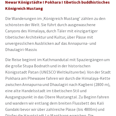
Newar Königstädte I Pokhara I tibetisch buddhistisches
Königreich Mustang
Die Wanderungen im ‚Königreich Mustang’ zählen zu den
schönsten der Welt. Sie führt durch ausgewaschene
Canyons des Himalaya, durch Täler mit einzigartiger
tibetischer Architektur und Kultur, über Pässe mit
unvergesslichen Ausblicken auf das Annapurna- und
Dhaulagiri-Massiv.
Die Reise beginnt im Kathmandutal mit Spaziergängen um
die große Stupa Bodnath und in der historischen
Königsstadt Patan (UNESCO Weltkulturerbe). Von der Stadt
Pokhara am Phewasee fahren wir durch die Himalaya-Kette
zwischen Annapurna und Dhaulagiri nach Kagbeni (2800 m),
eine alte Handelsstadt im tibetischen Stil und
Ausgangspunkt in das Obere Mustangtal. Zu Beginn fahren
und wandern wir entlang dem breiten Flussbett des Kali
Gandaki bevor wir über zahlreiche Pässe (bis 4800m) und
Dörfer die Hauptstadt Lo Manthang erreichen. Die