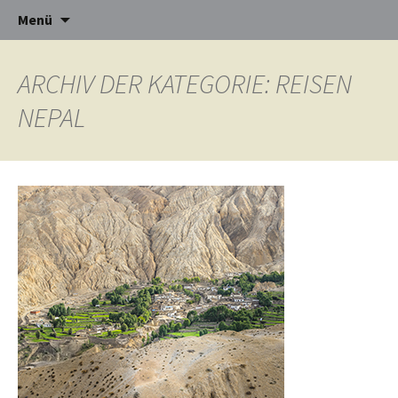
kreative Reisen mittendrin!
Zum
Menü
Inhalt
springen
CULTURES-
ARCHIV DER KATEGORIE: REISEN
CONNECT
NEPAL