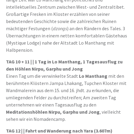
intellektuelles Zentrum zwischen West- und Zentraltibet.
Großartige Fresken im Kloster erzählen von seiner
bedeutenden Geschichte sowie die zahlreichen Ruinen
mächtiger Festungen (
dzongs
) an den Rändern des Tales. 3
Übernachtungen in einem netten komfortablen Gästehaus
(Mystique Lodge) nahe der Altstadt Lo Manthang mit
Halbpension.
TAG 10 + 11 | |
1 Tag in Lo Manthang, 1 Tagesausflug zu
den Höhlen Nirpu, Garphu und Jong
Einen Tag um die verwinkelte Stadt
Lo Manthang
mit den
berühmten Klöstern Jampa Lhakang, Tupchen Kloster mit
Wandmalerein aus dem 15. und 16. jhdt. zu erkunden, die
umliegenden Felder zu durchstreifen; Am zweiten Tag
unternehmen wir einen Tagesausflug zu den
Meditationshöhlen Nirpu, Garphu und Jong
, vielleicht
sehen wir ein Nomadencamp.
TAG 12 |
| Fahrt und Wanderung nach Yara (3.607m)