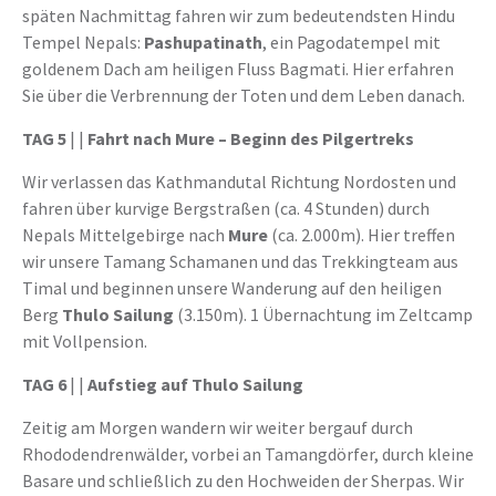
späten Nachmittag fahren wir zum bedeutendsten Hindu
Tempel Nepals:
Pashupatinath
, ein Pagodatempel mit
goldenem Dach am heiligen Fluss Bagmati. Hier erfahren
Sie über die Verbrennung der Toten und dem Leben danach.
TAG 5
| |
Fahrt nach Mure – Beginn des Pilgertreks
Wir verlassen das Kathmandutal Richtung Nordosten und
fahren über kurvige Bergstraßen (ca. 4 Stunden) durch
Nepals Mittelgebirge nach
Mure
(ca. 2.000m). Hier treffen
wir unsere Tamang Schamanen und das Trekkingteam aus
Timal und beginnen unsere Wanderung auf den heiligen
Berg
Thulo Sailung
(3.150m). 1 Übernachtung im Zeltcamp
mit Vollpension.
TAG 6
| |
Aufstieg auf Thulo Sailung
Zeitig am Morgen wandern wir weiter bergauf durch
Rhododendrenwälder, vorbei an Tamangdörfer, durch kleine
Basare und schließlich zu den Hochweiden der Sherpas. Wir