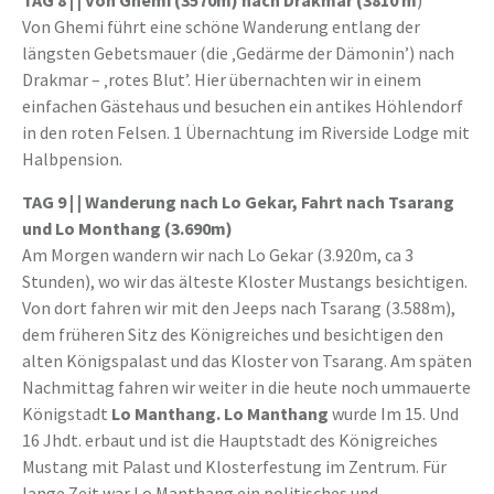
TAG 8 | |
Von Ghemi (3570m) nach Drakmar (3810 m
)
Von Ghemi führt eine schöne Wanderung entlang der
längsten Gebetsmauer (die ‚Gedärme der Dämonin’) nach
Drakmar – ‚rotes Blut’. Hier übernachten wir in einem
einfachen Gästehaus und besuchen ein antikes Höhlendorf
in den roten Felsen. 1 Übernachtung im Riverside Lodge mit
Halbpension.
TAG 9 |
| Wanderung nach Lo Gekar, Fahrt nach Tsarang
und Lo Monthang (3.690m)
Am Morgen wandern wir nach Lo Gekar (3.920m, ca 3
Stunden), wo wir das älteste Kloster Mustangs besichtigen.
Von dort fahren wir mit den Jeeps nach Tsarang (3.588m),
dem früheren Sitz des Königreiches und besichtigen den
alten Königspalast und das Kloster von Tsarang. Am späten
Nachmittag fahren wir weiter in die heute noch ummauerte
Königstadt
Lo Manthang.
Lo Manthang
wurde Im 15. Und
16 Jhdt. erbaut und ist die Hauptstadt des Königreiches
Mustang mit Palast und Klosterfestung im Zentrum. Für
lange Zeit war Lo Manthang ein politisches und