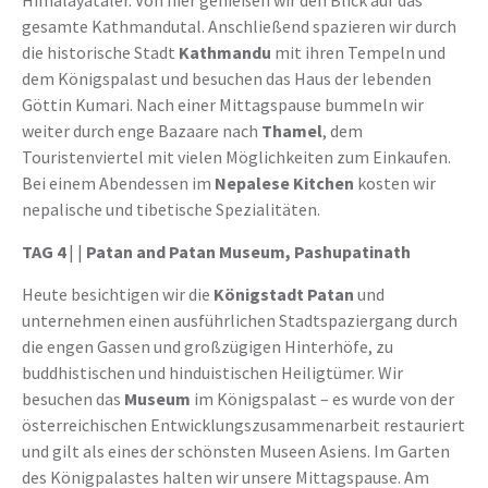
Himalayatäler. Von hier genießen wir den Blick auf das
gesamte Kathmandutal. Anschließend spazieren wir durch
die historische Stadt
Kathmandu
mit ihren Tempeln und
dem Königspalast und besuchen das Haus der lebenden
Göttin Kumari. Nach einer Mittagspause bummeln wir
weiter durch enge Bazaare nach
Thamel
, dem
Touristenviertel mit vielen Möglichkeiten zum Einkaufen.
Bei einem Abendessen im
Nepalese Kitchen
kosten wir
nepalische und tibetische Spezialitäten.
TAG 4
| |
Patan and Patan Museum, Pashupatinath
Heute besichtigen wir die
Königstadt Patan
und
unternehmen einen ausführlichen Stadtspaziergang durch
die engen Gassen und großzügigen Hinterhöfe, zu
buddhistischen und hinduistischen Heiligtümer. Wir
besuchen das
Museum
im Königspalast – es wurde von der
österreichischen Entwicklungszusammenarbeit restauriert
und gilt als eines der schönsten Museen Asiens. Im Garten
des Königpalastes halten wir unsere Mittagspause. Am