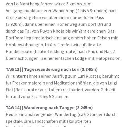
Von Lo Manthang fahren wir ca 5 km bis zum
Ausgangspunkt unserer Wanderung (4 bis 5 Stunden) nach
Yara. Zuerst gehen wir über einen namenlosen Pass
(3.920m), dann über einen Höhenweg zum Dorf Dri und
durch das Tal von Puyon Khola bis wir Yara erreichen. Das
Dorf Yara liegt malerisch entlang einem hohen Felsen mit
Höhlenwohnungen. In Yara treffen wir auf die alte
Handelsroute (heute Trekkingroute) nach Phu und Nar. 2
Übernachtungen in einer einfachen Lodge mit Halbpension.
TAG 13 |
| Tageswanderung nach Luri (3.840m)
Wir unternehmen einen Ausflug zum Luri Kloster, berühmt
für Freskenmalerein und Meditationshöhlen, die von Luigi
Fini (Restaurator aus Italien) restauriert wurden. Gehzeit
hin und zurück ca 4 bis 5 Stunden.
TAG 14 |
| Wanderung nach Tangye (3.245m)
Heute ein anstrengender Wandertag (ca 6 Stunden) durch
spektakuläre Landschaften mit skulptierten