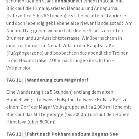
schönen kleinen Stadt
Bandipur
auf einem Plateau mit
Blick auf die Himalayariesen Manaslu und Annapurna.
(Fahrzeit ca. 5 bis 6 Stunden). Es ist eine alte restaurierte
und doch lebendig gebliebene alte Newar Handelsstadt. Am
Nachmittag gehen wir durch die kleine Stadt zum alten
Brunnen und zur Aussichtsterrasse. Wir übernachten in
einer restaurierten Nepali Villa an der Hauptstraße
(Fußgängerzone) und beobachten das abendliche Treiben
in der Hauptstraße. 2 Übernachtungen im Old Inn –
Vollpension.
TAG 11
| |
Wanderung zum Magardorf
Eine Wanderung ( ca 5 Stunden) entlang dem alten
Handelsweg – teilweise Fußpfad, teilweise Erdstraße – zu
einem Dorf der Magar Volksgruppe auf ca 2.000 m Höhe mit
Blick auf das Mittelgebirge (bis 3000m) und auf den Hohen
Himalaya (über 8000m).
TAG 12
| |
Fahrt nach Pokhara und zum Begnas See